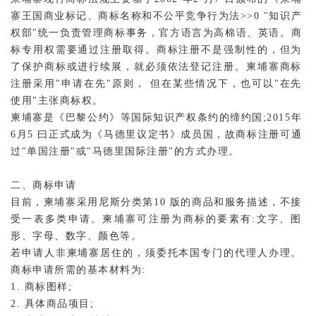
寨王国商业标记、商标名称和不公平竞争行为法>>0 "知识产
权部"统一负责管理商标事务，官方语言为高棉语、英语。商
标专用权需要通过注册取得。商标注册不是强制性的，但为
了保护商标或进行续展，就必须依法登记注册。柬埔寨商标
注册采用"申请在先"原则， 但在某些情况下，也可以"在先
使用"主张商标权。
柬埔寨是《巴黎公约》等国际知识产权条约的缔约国;2015年
6月5 曰正式成为《马德里议定书》成员国，故商标注册可通
过"单国注册"或"马德里国际注册"的方式办理。
二、商标申请
目前，柬埔寨采用尼斯分类第10 版的商品和服务描述，不接
受一表多类申请。柬埔寨可注册为商标的要素有:文字、图
形、字母、数字、颜色等。
若申请人非柬埔寨居住的，须委托本国专门的代理人办理。
商标申请所需的基本材料为:
1. 商标图样;
2. 具体商品项目;