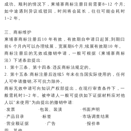
成功。顺利的情况下，柬埔寨商标注册目前需要8~12 个月;
如中途遇到异议或驳回，时间将会延长，往往可能会耗时
1~2 年。
三、商标维护
柬埔寨商标注册后10 年有效，有效期自申请日起算;到期曰
前6 个月内可以办理续展，宽展期6个月;续展有效期10 年。
商标注册后的无效或撤销申请，一般可根据《柬埔寨商标
法》下述条款提出:
1. 第十三条、第十四条:违反商标法规定的。
2. 第十五条:商标注册后连续5 年未在当国实际使用的，任何
人可申请撤销;不可抗力除外。
商标无效申请可向知识产权部提出，在现行审查条件下，一
般需耗时1~2 年。被申请人一般可提供如下证据材料应对他
人以"未使用"为由提出的撤销申请:
·发票 ·包装、装潢 ·书面声明
·产品目录 ·标签 ·市场调查结果
·营业额证据 ·广告 ·报价单
四、其他