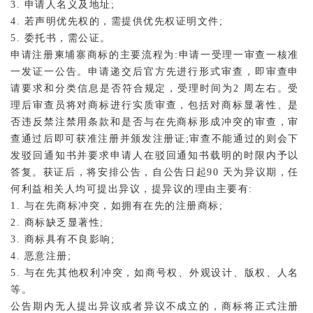
3. 申请人名义及地址;
4. 若声明优先权的，需提供优先权证明文件;
5. 委托书，需公证。
申请注册柬埔寨商标的主要流程为:申请一受理一审查一核准
一发证一公告。申请递交后官方先进行形式审查，即审查申
请要求和分类信息是否符合规定，受理时间为2 周左右。受
理后审查员将对商标进行实质审查，包括对商标显著性、是
否违反禁注禁用条款和是否与在先商标形成冲突的审查，审
查通过后即可获准注册并颁发注册证;审查不能通过的则会下
发驳回通知书并要求申请人在驳回通知书载明的时限内予以
答复。获证后，将安排公告，自公告日起90 天为异议期，任
何利益相关人均可提出异议，提异议的理由主要有:
1. 与在先商标冲突，如拥有在先的注册商标;
2. 商标缺乏显著性;
3. 商标具有不良影响;
4. 恶意注册;
5. 与在先其他权利冲突，如商号权、外观设计、版权、人名
等。
公告期内无人提出异议或者异议不成立的，商标将正式注册