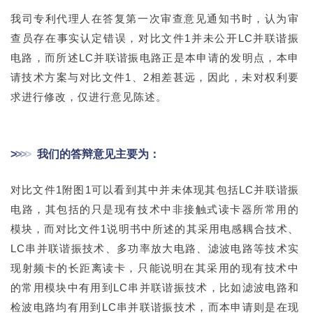
我司专利代理人在答复第一次审查意见通知书时，认为审
查员存在事实认定错误，对比文件1并未公开LC并联谐振
电路，而所述LC并联谐振电路正是本申请的发明点，本申
请技术方案与对比文件1、2相差甚远，因此，未对权利要
求进行修改，仅进行意见陈述。
>
>
>
>
我们的答辩意见主要为：
对比文件1附图1可以看到其中并未体现其包括LC并联谐振
电路，其包括的只是现有技术中非接触式读卡器所常用的
模块，而对比文件1说明书中所述的其采用电感耦合技术、
LC串并联谐振技术、多功率放大电路、滤波电路等技术实
现射频卡的长距离读卡，只能说明在其采用的现有技术中
的常用模块中有用到LC串并联谐振技术，比如滤波电路和
检波电路均有用到LC串并联谐振技术，而本申请则是在现