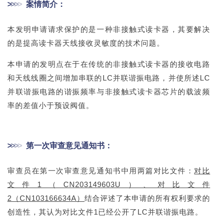
>
>
>
>
案情简介：
本发明申请请求保护的是一种非接触式读卡器，其要解决
的是提高读卡器天线接收灵敏度的技术问题。
本申请的发明点在于在传统的非接触式读卡器的接收电路
和天线线圈之间增加串联的LC并联谐振电路，并使所述LC
并联谐振电路的谐振频率与非接触式读卡器芯片的载波频
率的差值小于预设阀值。
>
>
>
>
第一次审查意见通知书：
审查员在第一次审查意见通知书中用两篇对比文件：
对比
文件1（CN203149603U）、对比文件
2（CN103166634A）
结合评述了本申请的所有权利要求的
创造性，其认为对比文件1已经公开了LC并联谐振电路。