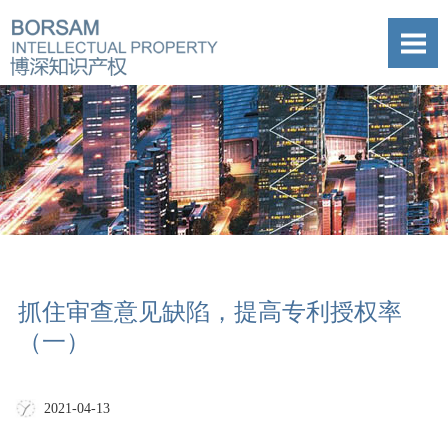
抓住审查意见缺陷，提高专利授权率
（一）
2021-04-13