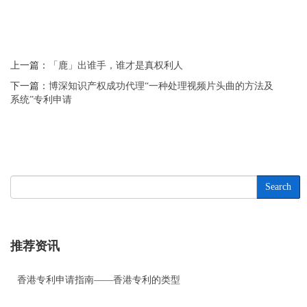
上一篇：
「鹿」出谁手，谁才是真权利人
下一篇：
博深知识产权成功代理“一种处理视频片头曲的方法及
系统”专利申请
Search
推荐资讯
香港专利申请指南——香港专利的类型