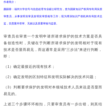
作者简介：
颜丽蓉：福州大学信号与信息处理专业硕士研究生，曾为国家知识产权局专利局实质
审查员，从事发明实审及发明实审质检等工作；现为博深知识产权机构专利技术总
监，负责案件答审、无效以及质量审核与监督。
审查员在审查一个发明申请所请求保护的技术方案是否具
备创造性时，关键在于判断所请求保护的发明相对于现有
技术是否显而易见，而这通常是采用“三步法”来进行判断，
即：
（
1
）确定最接近的现有技术；
（
2
）确定发明的区别特征和发明实际解决的技术问题；
（
3
）判断要求保护的发明对本领域技术人员来说是否显而
易见的。
上述三个步骤环环相扣，只要审查员有一步出错，则其结