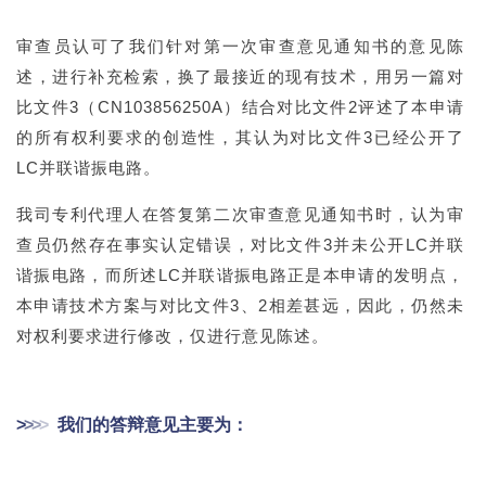
审查员认可了我们针对第一次审查意见通知书的意见陈
述，进行补充检索，换了最接近的现有技术，用另一篇对
比文件3（CN103856250A）结合对比文件2评述了本申请
的所有权利要求的创造性，其认为对比文件3已经公开了
LC并联谐振电路。
我司专利代理人在答复第二次审查意见通知书时，认为审
查员仍然存在事实认定错误，对比文件3并未公开LC并联
谐振电路，而所述LC并联谐振电路正是本申请的发明点，
本申请技术方案与对比文件3、2相差甚远，因此，仍然未
对权利要求进行修改，仅进行意见陈述。
>
>
>
>
我们的答辩意见主要为：