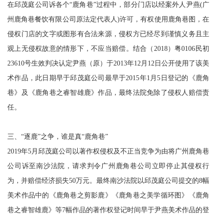
在邱茂庭公司诉各个“鹿角巷”过程中，部分门店以经案外人尹燕(广
州鹿角巷餐饮有限公司原法定代表人)许可，有权使用鹿角巷图，在
侵权门店的文字或图形有合法来源，侵权方已经尽到谨慎义务且主
观上无侵权故意的情形下，不应当赔偿。结合（2018）粤0106民初
23610号生效判决认定尹燕（原）于2013年12月12日公开使用了该美
术作品，此日期早于邱茂庭公司最早于2015年1月5日登记的《鹿角
巷》及《鹿角巷之睿智雄鹿》作品，最终法院免除了侵权人赔偿责
任。
三、“逐鹿”之争，谁是真“鹿角巷”
2019年5月邱茂庭公司以著作权侵权及不正当竞争为由将广州鹿角巷
公司诉至南沙法院，请求判令广州鹿角巷公司立即停止其侵权行
为，并赔偿经济损失50万元。最终南沙法院以邱茂庭公司提交的8幅
美术作品中的《鹿角巷之剪影鹿》《鹿角巷之美学循环图》《鹿角
巷之睿智雄鹿》等7幅作品的著作权登记时间早于尹燕美术作品的登