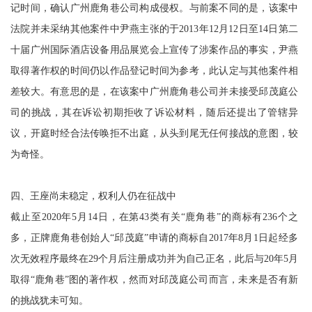
记时间，确认广州鹿角巷公司构成侵权。与前案不同的是，该案中
法院并未采纳其他案件中尹燕主张的于2013年12月12日至14日第二
十届广州国际酒店设备用品展览会上宣传了涉案作品的事实，尹燕
取得著作权的时间仍以作品登记时间为参考，此认定与其他案件相
差较大。有意思的是，在该案中广州鹿角巷公司并未接受邱茂庭公
司的挑战，其在诉讼初期拒收了诉讼材料，随后还提出了管辖异
议，开庭时经合法传唤拒不出庭，从头到尾无任何接战的意图，较
为奇怪。
四、王座尚未稳定，权利人仍在征战中
截止至2020年5月14日，在第43类有关“鹿角巷”的商标有236个之
多，正牌鹿角巷创始人“邱茂庭”申请的商标自2017年8月1日起经多
次无效程序最终在29个月后注册成功并为自己正名，此后与20年5月
取得“鹿角巷”图的著作权，然而对邱茂庭公司而言，未来是否有新
的挑战犹未可知。