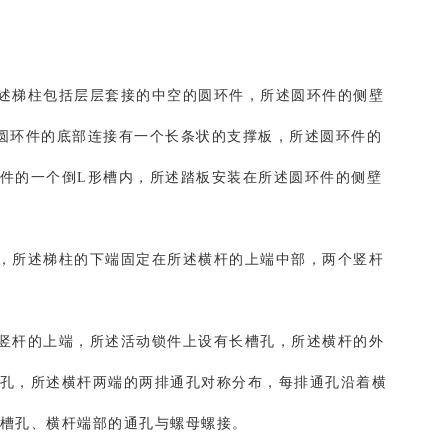
述梯柱包括层层套接的中空的圆环件，所述圆环件的侧壁
圆环件的底部连接有一个长条状的支撑板，所述圆环件的
件的一个倒L形槽内，所述踏板安装在所述圆环件的侧壁
，所述梯柱的下端固定在所述横杆的上端中部，两个竖杆
竖杆的上端，所述活动锁件上设有长槽孔，所述横杆的外
孔，所述横杆两端的两排通孔对称分布，每排通孔沿着横
槽孔、横杆端部的通孔与螺母螺接。