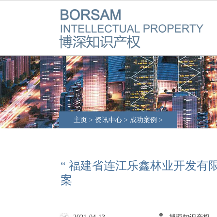
主页
>
资讯中心
>
成功案例
>
“ 福建省连江乐鑫林业开发有
案