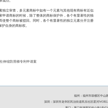
审成功。
素独立审查，多元素商标中如有一个元素与其他现有商标有近似
家申请商标的时候，除了整体的商标保护外，各个有显著性的独
而使整个商标被驳回。同时，各个有显著性的独立元素分开注册
保护自身的商标权。
单柱伸缩防滑梯专利申请案
福州：福州市鼓楼区中山路23商业大厦
深圳：深圳市龙华区民治街道民乐社区星河WORLD二期D栋301 
厦门：厦门市湖里区歧山路1号亿华中心北区7